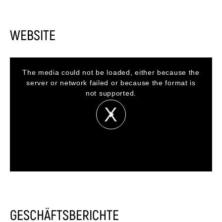
WEBSITE
This
is
a
The media could not be loaded, either because the
modal
window.
server or network failed or because the format is
not supported.
GESCHÄFTSBERICHTE