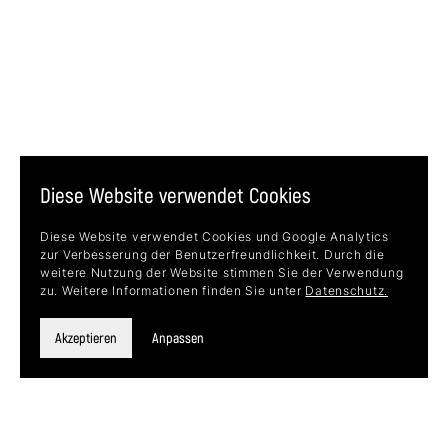
Diese Website verwendet Cookies
Diese Website verwendet Cookies und Google Analytics
zur Verbesserung der Benutzerfreundlichkeit. Durch die
weitere Nutzung der Website stimmen Sie der Verwendung
zu. Weitere Informationen finden Sie unter
Datenschutz.
HENCKELS by ZWILLING
usp Köln
Akzeptieren
Anpassen
ESTAMOS DESEANDO CONOCERLE.
¿HABLAMOS?
hola@wirsindvonhand.com