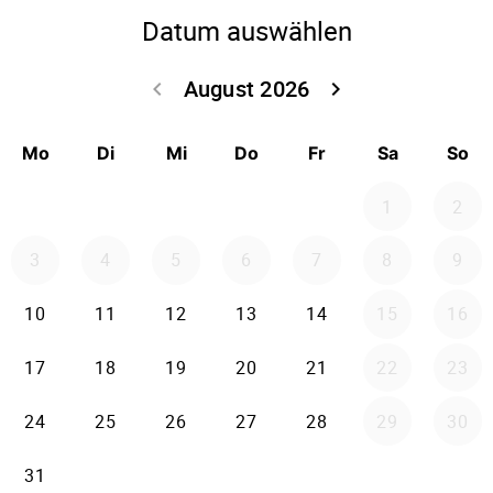
Datum auswählen
August 2026
keyboard_arrow_left
keyboard_arrow_right
Zurück Juli 202
Weiter
Mo
Di
Mi
Do
Fr
Sa
So
1
2
3
4
5
6
7
8
9
10
11
12
13
14
15
16
17
18
19
20
21
22
23
24
25
26
27
28
29
30
31